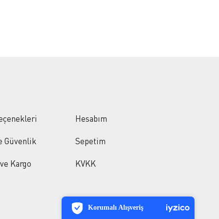
eçenekleri
Hesabım
ve Güvenlik
Sepetim
 ve Kargo
KVKK
PCI-DSS Ödeme Güvenliği
7/24 Canlı Destek
Korumalı Alışveriş
iyzico Korumalı Alışveriş