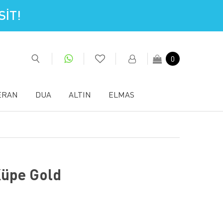
İT!
0
ERAN
DUA
ALTIN
ELMAS
Küpe Gold