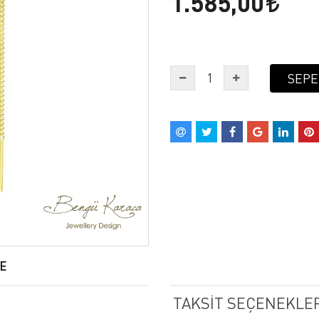
1.585,00
SEPE
E
TAKSIT SEÇENEKLER