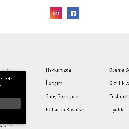
Hakkımızda
Ödeme S
rşı her
ı
aktadır.
İletişim
Gizlilik 
zi
ümünde
Satış Sözleşmesi
Teslimat
n
lami
Kullanım Koşulları
Üyelik
çok
..
... >