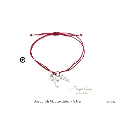
arfi Çivi
Bordo İpli Mucize Bilezik Silver
Kırmızı