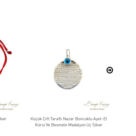
lver
Küçük Çift Taraflı Nazar Boncuklu Ayet-El
Kırmızı
Kürsi Ve Besmele Madalyon Uç Silver