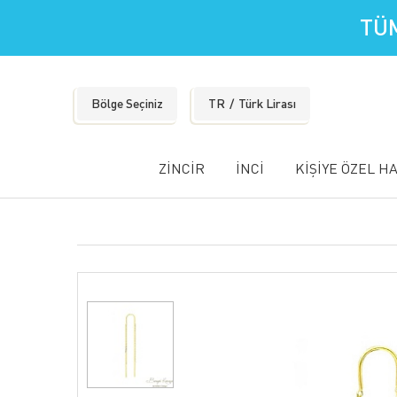
TÜM
Bölge Seçiniz
TR
Türk Lirası
ZİNCİR
İNCİ
KİŞİYE ÖZEL H