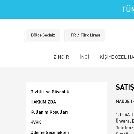
TÜM
Bölge Seçiniz
TR
Türk Lirası
ZİNCİR
İNCİ
KİŞİYE ÖZEL H
SATI
Gizlilik ve Güvenlik
MADDE 1
HAKKIMIZDA
Kullanım Koşulları
1.1- SATI
Ünvanı :
KVKK
Telefon :
Ödeme Seçenekleri