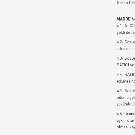
Kargo Ücre
MADDE 4
4.1- ALICI
şekli ile t
4.2- Sözle
sitesinde 
4.3- Sözle
SATICI so
4.4- SATIC
edilmesin
4.5- Sözle
ödeme şekl
yükümlülüğ
4.6- Ürünü
aykırı ola
olması kay