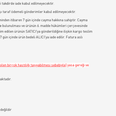
si takdirde iade kabul edilmeyecektir.
rşı taraf ödemeli gönderimler kabul edilmeyecektir.
minden itibaren 7 gün içinde cayma hakkına sahiptir. Cayma
rimde bulunulması ve ürünün 6. madde hükümleri çerçevesinde
lim edilen ürünün SATICI'ya gönderildiğine ilişkin kargo teslim
7 gün içinde ürün bedeli ALICI'ya iade edilir. Fatura aslı
ilen birçok hastılığı taşıyabilmesi sebebiyle)
yasa gereği ve
aktadır.
değildir