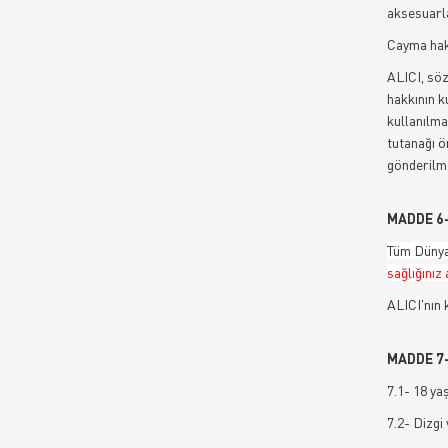
aksesuarla
Cayma hakk
ALICI, söz
hakkının k
kullanılma
tutanağı ö
gönderilme
MADDE 6
Tüm Dünyay
sağlığınız
ALICI'nın 
MADDE 7
7.1- 18 ya
7.2- Dizgi