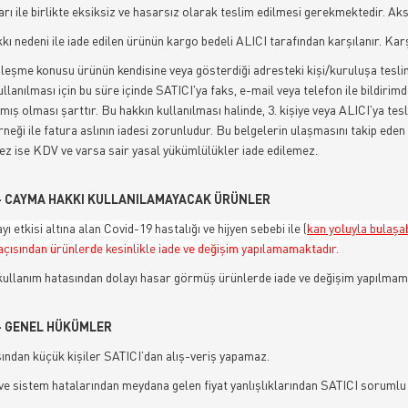
rı ile birlikte eksiksiz ve hasarsız olarak teslim edilmesi gerekmektedir. Ak
ı nedeni ile iade edilen ürünün kargo bedeli ALICI tarafından karşılanır. Ka
leşme konusu ürünün kendisine veya gösterdiği adresteki kişi/kuruluşa tesli
ullanılması için bu süre içinde SATICI'ya faks, e-mail veya telefon ile bildi
mış olması şarttır. Bu hakkın kullanılması halinde, 3. kişiye veya ALICI'ya tes
rneği ile fatura aslının iadesi zorunludur. Bu belgelerin ulaşmasını takip eden 
z ise KDV ve varsa sair yasal yükümlülükler iade edilemez.
- CAYMA HAKKI KULLANILAMAYACAK ÜRÜNLER
ı etkisi altına alan Covid-19 hastalığı ve hijyen sebebi ile
(
kan yoluyla bulaşab
 açısından ürünlerde kesinlikle iade ve değişim yapılamamaktadır.
kullanım hatasından dolayı hasar görmüş ürünlerde iade ve değişim yapılmam
- GENEL HÜKÜMLER
şından küçük kişiler SATICI’dan alış-veriş yapamaz.
 ve sistem hatalarından meydana gelen fiyat yanlışlıklarından SATICI sorumlu 