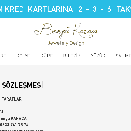
 KREDİ KARTLARINA 2 - 3 - 6 TAKS
ARF
KOLYE
KÜPE
BİLEZİK
YÜZÜK
ŞAHM
Ş SÖZLEŞMESI
- TARAFLAR
CI
 Bengü KARACA
 0533 741 78 76