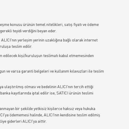
eşme konusu ürünün temel nitelikleri, satış fiyatı ve ödeme
gerekli teyidi verdiğini beyan eder.
ALICI'nın yerleşim yerinin uzaklığına bağlı olarak internet
ruluşa teslim edilir.
lim edilecek kişi/kuruluşun teslimatı kabul etmemesinden
un ve varsa garanti belgeleri ve kullanım kılavuzları ile teslim
 ulaştırılmış olması ve bedelinin ALICI'nın tercih ettiği
anka kayıtlarında iptal edilir ise, SATICI ürünün teslimi
anmayan bir şekilde yetkisiz kişilerce haksız veya hukuka
TICI'ya ödememesi halinde, ALICI'nın kendisine teslim edilmiş
ye giderleri ALICI'ya aittir.