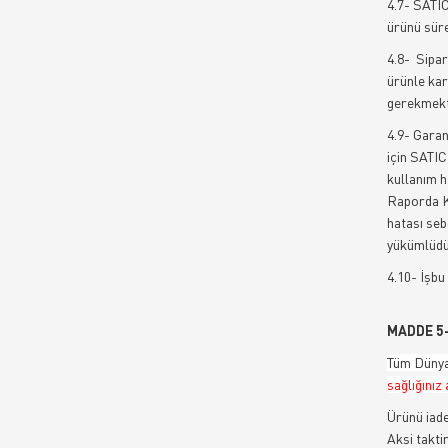
4.7- SATIC
ürünü süre
4.8- Sipar
ürünle kar
gerekmekte
4.9- Garan
için SATIC
kullanım h
Raporda Ku
hatası seb
yükümlüdü
4.10- İşbu
MADDE 5
Tüm Dünyay
sağlığınız
Ürünü iade
Aksi takti