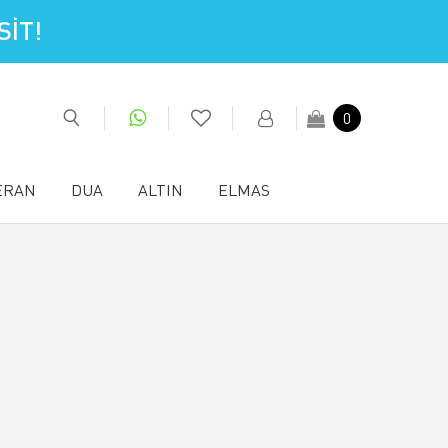
İT!
0
ERAN
DUA
ALTIN
ELMAS