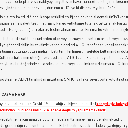
I mücbir sebepler veya nakliyeyi engelleyen hava muhalefeti, ulaşımın kesil
si içinde teslim edemez ise, durumu ALICI'ya bildirmekle yükümlüdür.
işiniz teslim edildiğinde, kargo yetkilisi eşliğinde paketinizi açmalı ürünü kon
şılasırsanız paketi teslim almayıp kargo yetkilisine tutanak tutturarak kargo
dir. Kargoda sağlam olarak teslim alınan ürünler kırılma bozulma nedeniyle
ti belgesi ile satılan ürünlerden olan veya olmayan ürünlerin arızalı veya bozu
I'ya gönderilebilir, bu takdirde kargo giderleri ALICI tarafından karşılanacakt
atasının bulunup bulunmadığını belirler. Herhangi bir şekilde kullanımdan dol
llanıcı hatasının olduğu tespit edilirse, ALICI bu haklardan faydalanamaz. A
ebiyle malın değerinde bir azalma olursa veya iade imkansızlaşırsa ALICI ku
r.
 sözleşme, ALICI tarafından imzalanıp SATICI'ya faks veya posta yolu ile ulaş
- CAYMA HAKKI
ı etkisi altına alan Covid-19 hastalığı ve hijyen sebebi ile
(
kan yoluyla bulaşab
 açısından ürünlerde kesinlikle iade ve değişim yapılamamaktadır.
 edebilmeniz için aşağıda bulunan iade şartlarına uymanız gerekmektedir.
rde gönderdiğiniz ürün tarafımızdan kabul edilmeyecektir. İade veya değişim y