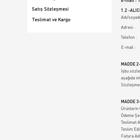
E-mail :
Satış Sözleşmesi
1.2 -ALIC
Adı/soyadı
Teslimat ve Kargo
Adresi :
Telefon :
E-mail :
MADDE 2
İşbu sözle
aşağıda nit
Sözleşmele
MADDE 3
Ürünlerin 
Ödeme Şek
Teslimat A
Teslim Edi
Fatura Adr