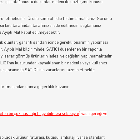
mesi gibi olağanüstü durumlar nedeni ile sözleşme konusu
trol etmelisiniz. Ürünü kontrol edip teslim almalısınız. Sorunlu
 şirketi tarafından tarafımıza iade edilmesini sağlamanız
 Ayıplı Mal kabul edilmeyecektir.
k olanlar, garanti şartları içinde gerekli onarımın yapılması
ır. Ayıplı Mal bildiriminde, SATICI düzenlenen bir raporla
ayı zarar görmüş ürünlerin iadesi ve değişimi yapılmamaktadır.
LICI'nın kusurundan kaynaklanan bir nedenle veya kullanıcı
suru oranında SATICI' nın zararlarını tazmin etmekle
tırılmasından sonra geçerlilik kazanır.
ilen birçok hastılığı taşıyabilmesi sebebiyle)
yasa gereği ve
apılacak ürünün faturası, kutusu, ambalajı, varsa standart