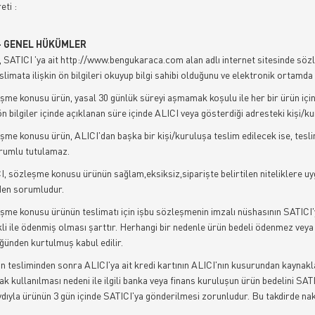
ti :
- GENEL HÜKÜMLER
, SATICI 'ya ait http://www.bengukaraca.com alan adlı internet sitesinde sözl
eslimata ilişkin ön bilgileri okuyup bilgi sahibi olduğunu ve elektronik ortamda 
şme konusu ürün, yasal 30 günlük süreyi aşmamak koşulu ile her bir ürün için 
ön bilgiler içinde açıklanan süre içinde ALICI veya gösterdiği adresteki kişi/ku
şme konusu ürün, ALICI'dan başka bir kişi/kuruluşa teslim edilecek ise, tes
rumlu tutulamaz.
I, sözleşme konusu ürünün sağlam,eksiksiz,siparişte belirtilen niteliklere uyg
den sorumludur.
şme konusu ürünün teslimatı için işbu sözleşmenin imzalı nüshasının SATICI'ya
i ile ödenmiş olması şarttır. Herhangi bir nedenle ürün bedeli ödenmez veya b
ünden kurtulmuş kabul edilir.
n tesliminden sonra ALICI'ya ait kredi kartının ALICI'nın kusurundan kaynakl
rak kullanılması nedeni ile ilgili banka veya finans kuruluşun ürün bedelini SA
dıyla ürünün 3 gün içinde SATICI'ya gönderilmesi zorunludur. Bu takdirde nakli