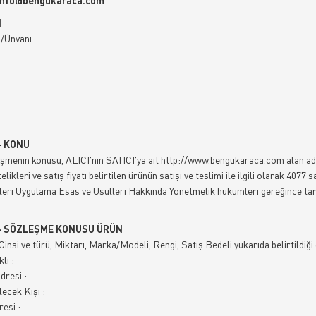
info@bengukaraca.com
I
/Ünvanı :
- KONU
şmenin konusu, ALICI'nın SATICI'ya ait http://www.bengukaraca.com alan adlı 
elikleri ve satış fiyatı belirtilen ürünün satışı ve teslimi ile ilgili olarak 40
ri Uygulama Esas ve Usulleri Hakkında Yönetmelik hükümleri gereğince tara
- SÖZLEŞME KONUSU ÜRÜN
Cinsi ve türü, Miktarı, Marka/Modeli, Rengi, Satış Bedeli yukarıda belirtildiği g
li :
dresi :
lecek Kişi :
esi :