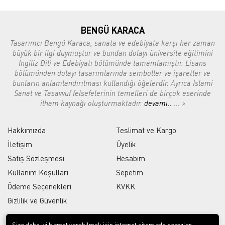
BENGÜ KARACA
Tasarımcı Bengü Karaca, sanata ve edebiyata karşı her zaman
büyük bir ilgi duymuştur ve bundan dolayı üniversite eğitimini
İngiliz Dili ve Edebiyatı bölümünde tamamlamıştır. Lisans
bölümünden dolayı tasarımlarında semboller ve işaretler ve
bunların anlamlandırılması kullandığı öğelerdir. Ayrıca İslami
Sanat ve Tasavvuf felsefelerinin temelleri de birçok eserinde
ilham kaynağı oluşturmaktadır.
devamı..
... >
Hakkımızda
Teslimat ve Kargo
İletişim
Üyelik
Satış Sözleşmesi
Hesabım
Kullanım Koşulları
Sepetim
Ödeme Seçenekleri
KVKK
Gizlilik ve Güvenlik