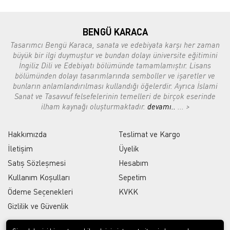
BENGÜ KARACA
Tasarımcı Bengü Karaca, sanata ve edebiyata karşı her zaman
büyük bir ilgi duymuştur ve bundan dolayı üniversite eğitimini
İngiliz Dili ve Edebiyatı bölümünde tamamlamıştır. Lisans
bölümünden dolayı tasarımlarında semboller ve işaretler ve
bunların anlamlandırılması kullandığı öğelerdir. Ayrıca İslami
Sanat ve Tasavvuf felsefelerinin temelleri de birçok eserinde
ilham kaynağı oluşturmaktadır.
devamı..
... >
Hakkımızda
Teslimat ve Kargo
İletişim
Üyelik
Satış Sözleşmesi
Hesabım
Kullanım Koşulları
Sepetim
Ödeme Seçenekleri
KVKK
Gizlilik ve Güvenlik