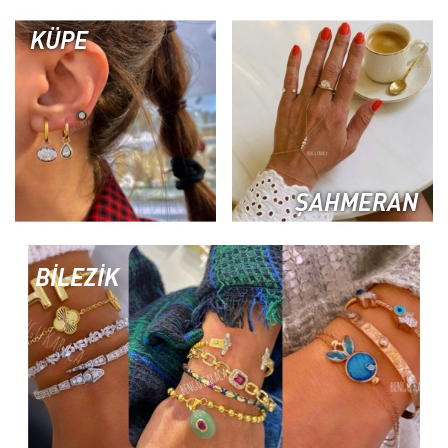
KÜPE
ŞAHMERAN
BİLEZİK