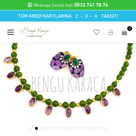
0533 741 78 76
Whatsapp Destek Hattı
TÜM KREDİ KARTLARINA 2 - 3 - 6 TAKSİT!
0