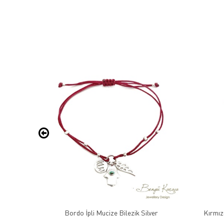
arfi Çivi
Bordo İpli Mucize Bilezik Silver
Kırmızı