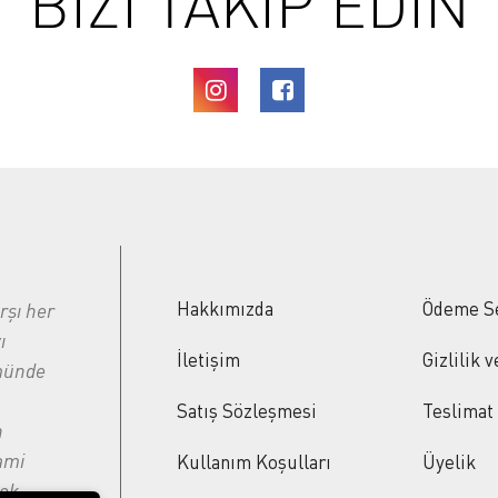
BİZİ TAKİP EDİN
Hakkımızda
Ödeme S
rşı her
ı
İletişim
Gizlilik 
ümünde
Satış Sözleşmesi
Teslimat
n
lami
Kullanım Koşulları
Üyelik
çok