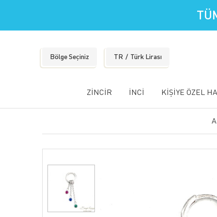
TÜM
Bölge Seçiniz
TR
Türk Lirası
ZİNCİR
İNCİ
KİŞİYE ÖZEL H
A