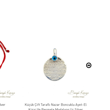
lver
Küçük Çift Taraflı Nazar Boncuklu Ayet-El
Kırmızı
Kürsi Ve Besmele Madalyon Uç Silver