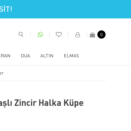
İT!
0
ERAN
DUA
ALTIN
ELMAS
er
aşlı Zincir Halka Küpe