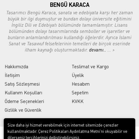
BENGÜ KARACA
Tasarımcı Bengü Karaca, sanata ve edebiyata karşı her zaman
büyük bir ilgi duymuştur ve bundan dolayı üniversite eğitimini
İngiliz Dili ve Edebiyatı bölümünde tamamlamıştır. Lisans
bölümünden dolayı tasarımlarında semboller ve işaretler ve
bunların anlamlandırılması kullandığı öğelerdir. Ayrıca İslami
Sanat ve Tasavvuf felsefelerinin temelleri de birçok eserinde
ilham kaynağı oluşturmaktadır.
devamı..
... >
Hakkımızda
Teslimat ve Kargo
İletişim
Üyelik
Satış Sözleşmesi
Hesabım
Kullanım Koşulları
Sepetim
Ödeme Seçenekleri
KVKK
Gizlilik ve Güvenlik
Size daha iyi hizmet verebilmek için internet sitemizde çerezler
kullanılmaktadır. Çerez Politikaları Aydınlatma Metni’ni okuyabilir ve
dilerseniz tercihlerinizi değiştirebilirsiniz.