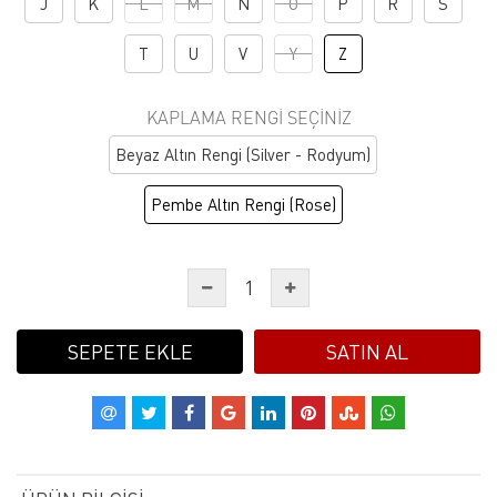
J
K
L
M
N
O
P
R
S
T
U
V
Y
Z
KAPLAMA RENGI SEÇINIZ
Beyaz Altın Rengi (Silver - Rodyum)
Pembe Altın Rengi (Rose)
SEPETE EKLE
SATIN AL