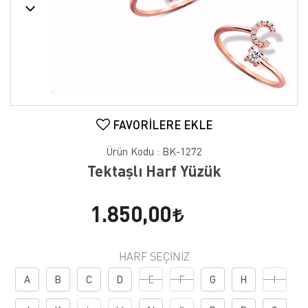
FAVORILERE EKLE
Ürün Kodu :
BK-1272
Tektaşlı Harf Yüzük
1.850,00
HARF SEÇINIZ
A
B
C
D
E
F
G
H
I