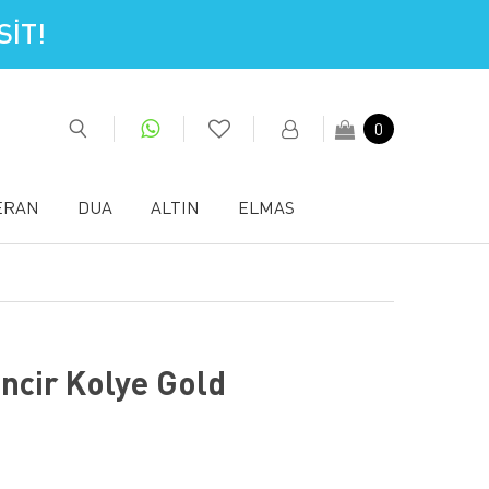
İT!
0
ERAN
DUA
ALTIN
ELMAS
ncir Kolye Gold