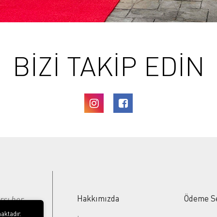
BİZİ TAKİP EDİN
Hakkımızda
Ödeme S
rşı her
ı
aktadır.