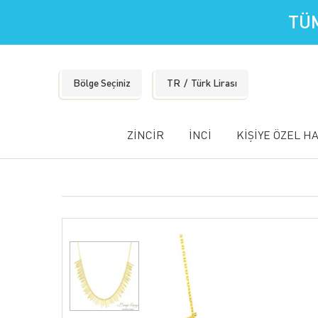
TÜM
Bölge Seçiniz
TR
Türk Lirası
ZİNCİR
İNCİ
KİŞİYE ÖZEL H