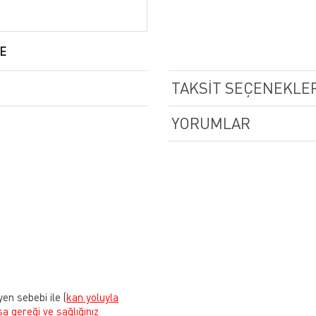
E
TAKSIT SEÇENEKLER
YORUMLAR
yen sebebi ile
(
kan yoluyla
sa gereği ve sağlığınız