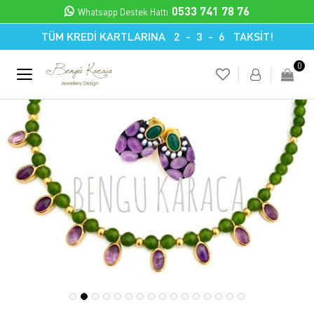
0533 741 78 76
Whatsapp Destek Hattı
TÜM KREDİ KARTLARINA 2 - 3 - 6 TAKSİT!
0