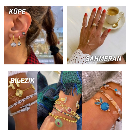
KÜPE
ŞAHMERAN
BİLEZİK