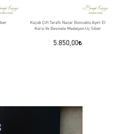
r
Küçük Çift Taraflı Nazar Boncuklu Ayet-El
Kırmızı Şa
Kürsi Ve Besmele Madalyon Uç Silver
5.850,00