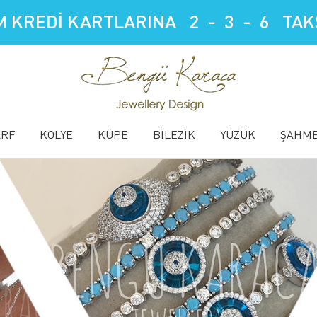
 KREDİ KARTLARINA 2 - 3 - 6 TAKS
ARF
KOLYE
KÜPE
BİLEZİK
YÜZÜK
ŞAHM