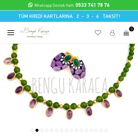
0533 741 78 76
Whatsapp Destek Hattı
TÜM KREDİ KARTLARINA 2 - 3 - 6 TAKSİT!
0