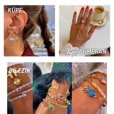
KÜPE
ŞAHMERAN
BİLEZİK