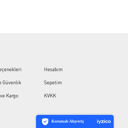
eçenekleri
Hesabım
ve Güvenlik
Sepetim
 ve Kargo
KVKK
PCI-DSS Ödeme Güvenliği
7/24 Canlı Destek
Korumalı Alışveriş
iyzico Korumalı Alışveriş