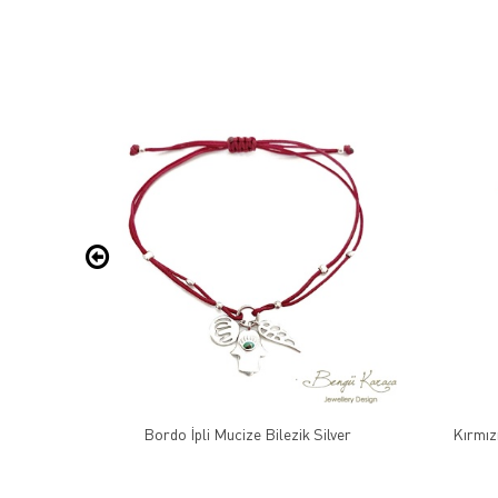
arfi Çivi
Bordo İpli Mucize Bilezik Silver
Kırmızı