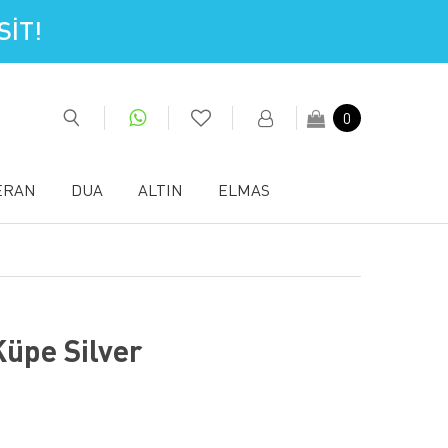
İT!
0
ERAN
DUA
ALTIN
ELMAS
Küpe Silver