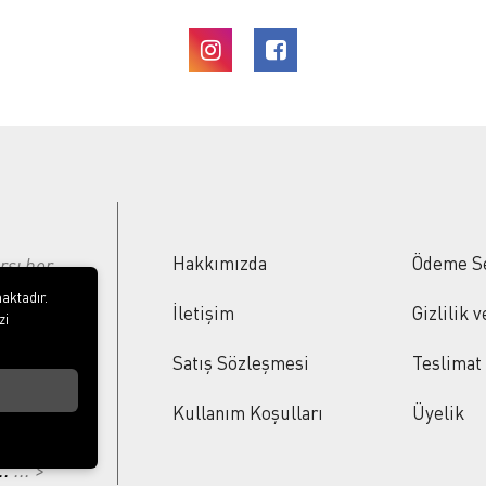
Hakkımızda
Ödeme S
rşı her
ı
aktadır.
İletişim
Gizlilik 
zi
ümünde
Satış Sözleşmesi
Teslimat
n
lami
Kullanım Koşulları
Üyelik
çok
..
... >