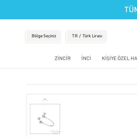
TÜM
Bölge Seçiniz
TR
Türk Lirası
ZİNCİR
İNCİ
KİŞİYE ÖZEL H