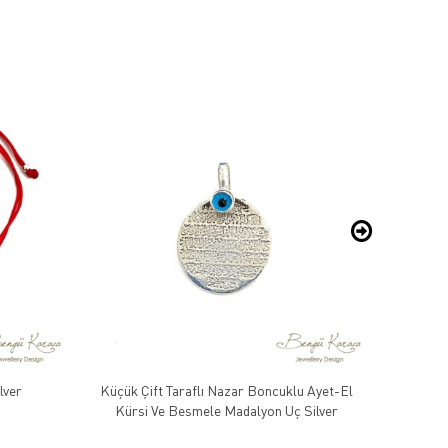
lver
Küçük Çift Taraflı Nazar Boncuklu Ayet-El
Kırmızı
Kürsi Ve Besmele Madalyon Uç Silver