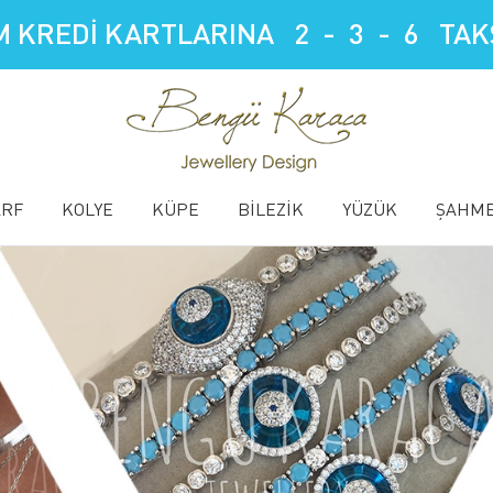
 KREDİ KARTLARINA 2 - 3 - 6 TAKS
ARF
KOLYE
KÜPE
BİLEZİK
YÜZÜK
ŞAHM