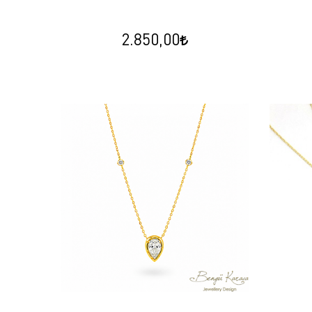
2.850,00
İnci Arı B