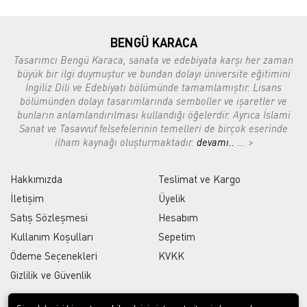
BENGÜ KARACA
Tasarımcı Bengü Karaca, sanata ve edebiyata karşı her zaman
büyük bir ilgi duymuştur ve bundan dolayı üniversite eğitimini
İngiliz Dili ve Edebiyatı bölümünde tamamlamıştır. Lisans
bölümünden dolayı tasarımlarında semboller ve işaretler ve
bunların anlamlandırılması kullandığı öğelerdir. Ayrıca İslami
Sanat ve Tasavvuf felsefelerinin temelleri de birçok eserinde
ilham kaynağı oluşturmaktadır.
devamı..
... >
Hakkımızda
Teslimat ve Kargo
İletişim
Üyelik
Satış Sözleşmesi
Hesabım
Kullanım Koşulları
Sepetim
Ödeme Seçenekleri
KVKK
Gizlilik ve Güvenlik