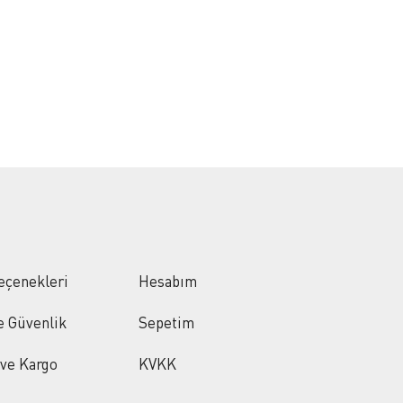
eçenekleri
Hesabım
ve Güvenlik
Sepetim
 ve Kargo
KVKK
PCI-DSS Ödeme Güvenliği