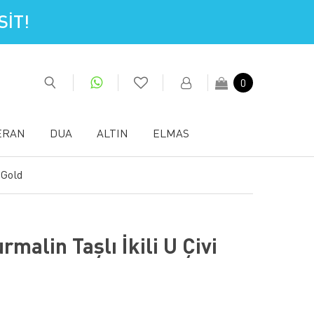
İT!
0
ERAN
DUA
ALTIN
ELMAS
 Gold
rmalin Taşlı İkili U Çivi