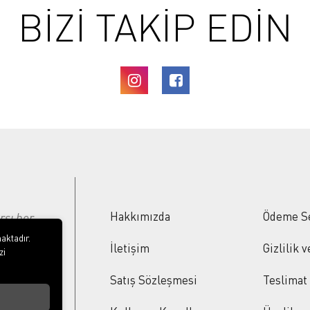
BİZİ TAKİP EDİN
Hakkımızda
Ödeme S
rşı her
ı
aktadır.
İletişim
Gizlilik 
zi
ümünde
Satış Sözleşmesi
Teslimat
n