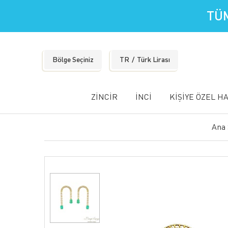
TÜM
Bölge Seçiniz
TR
Türk Lirası
ZİNCİR
İNCİ
KİŞİYE ÖZEL H
Ana 