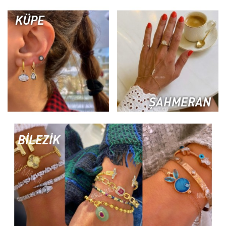
KÜPE
ŞAHMERAN
BİLEZİK