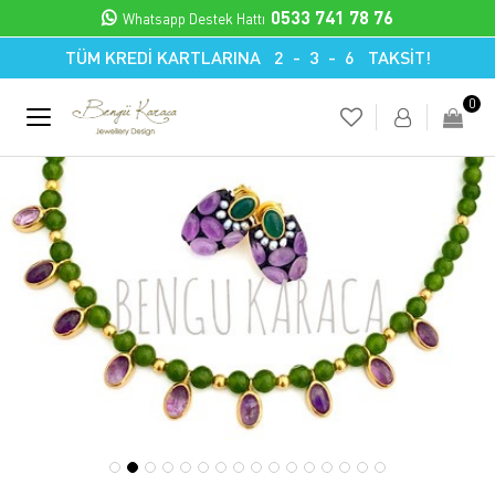
0533 741 78 76
Whatsapp Destek Hattı
TÜM KREDİ KARTLARINA 2 - 3 - 6 TAKSİT!
0