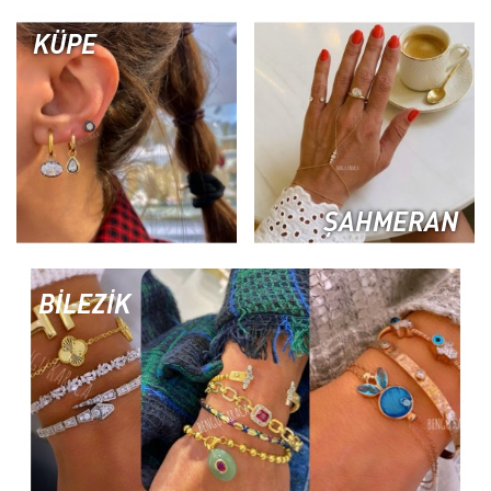
KÜPE
ŞAHMERAN
BİLEZİK