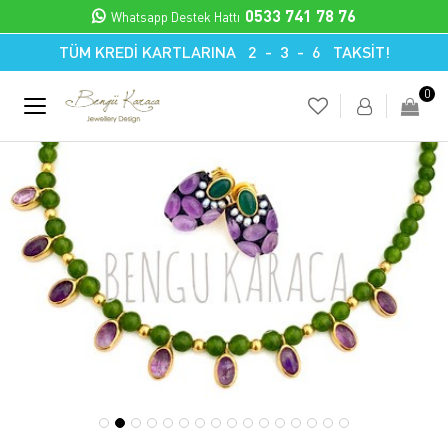
0533 741 78 76
Whatsapp Destek Hattı
TÜM KREDİ KARTLARINA 2 - 3 - 6 TAKSİT!
0