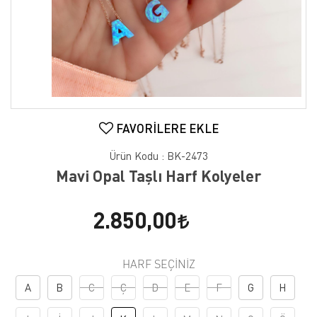
FAVORILERE EKLE
Ürün Kodu :
BK-2473
Mavi Opal Taşlı Harf Kolyeler
2.850,00
HARF SEÇINIZ
A
B
C
Ç
D
E
F
G
H