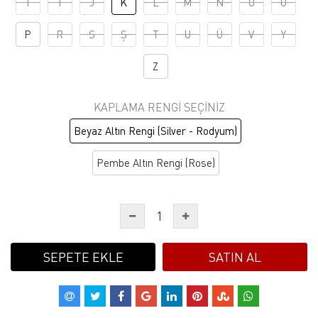
I
İ
J
K
L
M
N
O
Ö
P
R
S
Ş
T
U
Ü
V
Y
Z
KAPLAMA RENGI SEÇINIZ
Beyaz Altın Rengi (Silver - Rodyum)
Pembe Altın Rengi (Rose)
SEPETE EKLE
SATIN AL