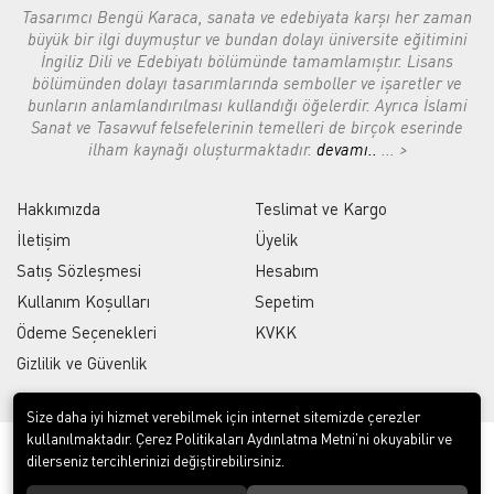
Tasarımcı Bengü Karaca, sanata ve edebiyata karşı her zaman
büyük bir ilgi duymuştur ve bundan dolayı üniversite eğitimini
İngiliz Dili ve Edebiyatı bölümünde tamamlamıştır. Lisans
bölümünden dolayı tasarımlarında semboller ve işaretler ve
bunların anlamlandırılması kullandığı öğelerdir. Ayrıca İslami
Sanat ve Tasavvuf felsefelerinin temelleri de birçok eserinde
ilham kaynağı oluşturmaktadır.
devamı..
... >
Hakkımızda
Teslimat ve Kargo
İletişim
Üyelik
Satış Sözleşmesi
Hesabım
Kullanım Koşulları
Sepetim
Ödeme Seçenekleri
KVKK
Gizlilik ve Güvenlik
Size daha iyi hizmet verebilmek için internet sitemizde çerezler
kullanılmaktadır. Çerez Politikaları Aydınlatma Metni’ni okuyabilir ve
dilerseniz tercihlerinizi değiştirebilirsiniz.
Bölge Seçiniz