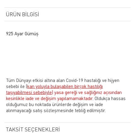
ÜRÜN BILGISI
925 Ayar Gümüş
Tüm Dünyayı etkisi altına alan Covid-19 hastalığı ve hijyen
sebebi ile
(
kan yoluyla bulaşabilen birçok hastılığı
taşıyabilmesi sebebiyle)
yasa gereği ve sağlığınız açısından
kesinlikle iade ve değişim yapılamamaktadır.
Oldukça hassas
olduğumuz bu noktada ürünlerde değişim ve iade
alınmayacağı satış sözleşmesinde tebliğ edilmiştir.
TAKSIT SEÇENEKLERI