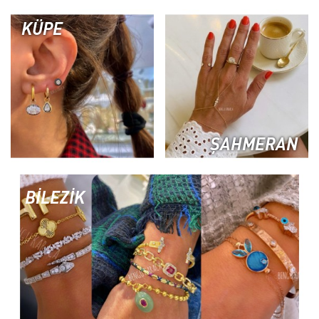
KÜPE
ŞAHMERAN
BİLEZİK