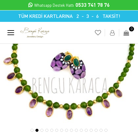
0533 741 78 76
Whatsapp Destek Hattı
TÜM KREDİ KARTLARINA 2 - 3 - 6 TAKSİT!
0