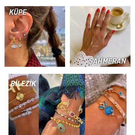
KÜPE
ŞAHMERAN
BİLEZİK