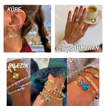
KÜPE
ŞAHMERAN
BİLEZİK