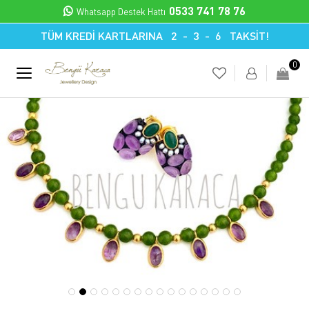
0533 741 78 76
Whatsapp Destek Hattı
TÜM KREDİ KARTLARINA 2 - 3 - 6 TAKSİT!
0