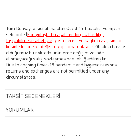
Tüm Dünyayı etkisi altına alan Covid-19 hastalığı ve hijyen
sebebi ile
(
kan yoluyla bulaşabilen birçok hastılığı
taşıyabilmesi sebebiyle)
yasa gereği ve sağlığınız açısından
kesinlikle iade ve değişim yapılamamaktadır.
Oldukça hassas
olduğumuz bu noktada ürünlerde değişim ve iade
alınmayacağı satış sözleşmesinde tebliğ edilmiştir.
Due to ongoing Covid-19 pandemic and hygenic reasons,
returns and exchanges are not permitted under any
circumstances.
TAKSIT SEÇENEKLERI
YORUMLAR