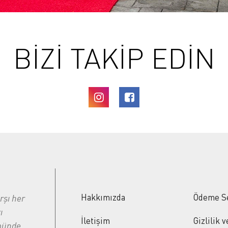
BİZİ TAKİP EDİN
Hakkımızda
Ödeme S
rşı her
ı
İletişim
Gizlilik 
ümünde