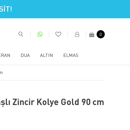
İT!
0
ERAN
DUA
ALTIN
ELMAS
Cm
şlı Zincir Kolye Gold 90 cm