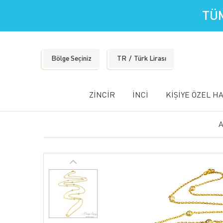
TÜM
Bölge Seçiniz
TR
Türk Lirası
ZİNCİR
İNCİ
KİŞİYE ÖZEL H
A