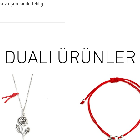
 sözleşmesinde tebliğ
DUALI ÜRÜNLER