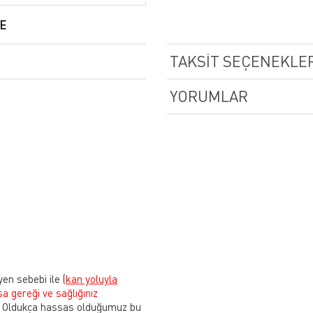
E
TAKSIT SEÇENEKLER
YORUMLAR
yen sebebi ile
(
kan yoluyla
sa gereği ve sağlığınız
Oldukça hassas olduğumuz bu