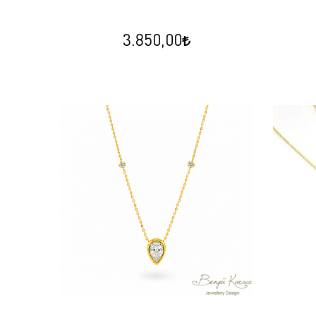
3.850,00
İnci Arı B