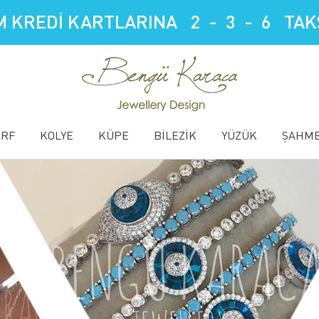
 KREDİ KARTLARINA 2 - 3 - 6 TAKS
ARF
KOLYE
KÜPE
BİLEZİK
YÜZÜK
ŞAHM