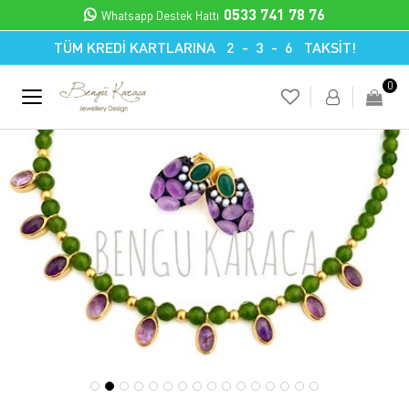
0533 741 78 76
Whatsapp Destek Hattı
TÜM KREDİ KARTLARINA 2 - 3 - 6 TAKSİT!
0