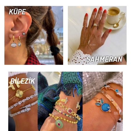
KÜPE
ŞAHMERAN
BİLEZİK