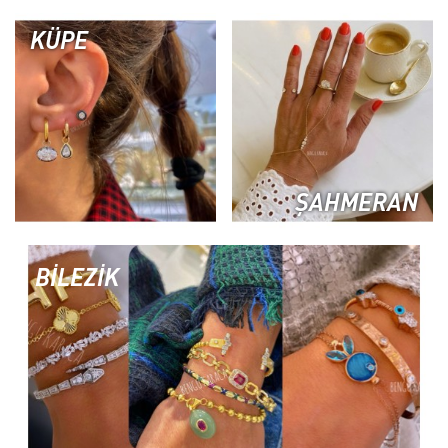
KÜPE
ŞAHMERAN
BİLEZİK