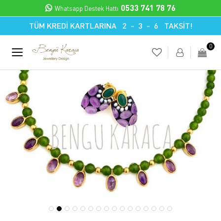
0533 741 78 76
Whatsapp Destek Hattı
TÜM KREDİ KARTLARINA 2 - 3 - 6 TAKSİT!
0