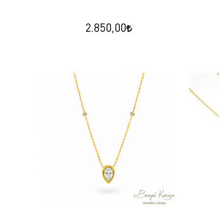
2.850,00
İnci Arı B