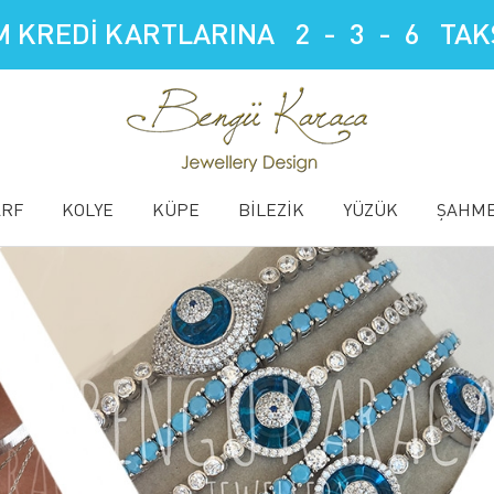
 KREDİ KARTLARINA 2 - 3 - 6 TAKS
ARF
KOLYE
KÜPE
BİLEZİK
YÜZÜK
ŞAHM