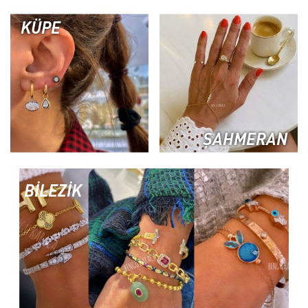
KÜPE
ŞAHMERAN
BİLEZİK