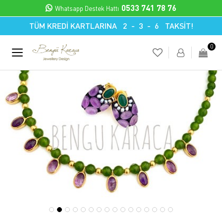
0533 741 78 76
Whatsapp Destek Hattı
TÜM KREDİ KARTLARINA 2 - 3 - 6 TAKSİT!
0