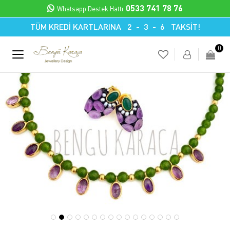
0533 741 78 76
Whatsapp Destek Hattı
TÜM KREDİ KARTLARINA 2 - 3 - 6 TAKSİT!
0