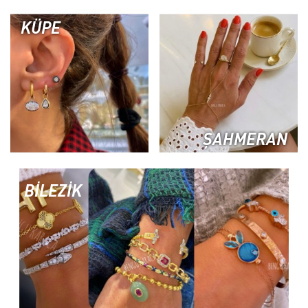
KÜPE
ŞAHMERAN
BİLEZİK