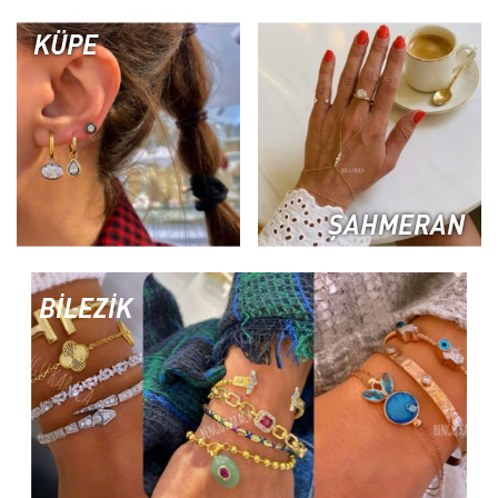
KÜPE
ŞAHMERAN
BİLEZİK