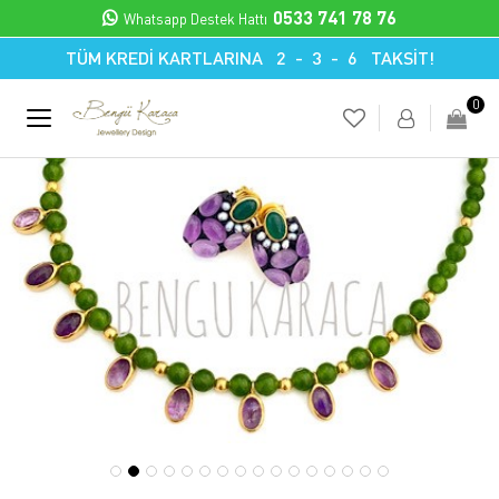
0533 741 78 76
Whatsapp Destek Hattı
TÜM KREDİ KARTLARINA 2 - 3 - 6 TAKSİT!
0